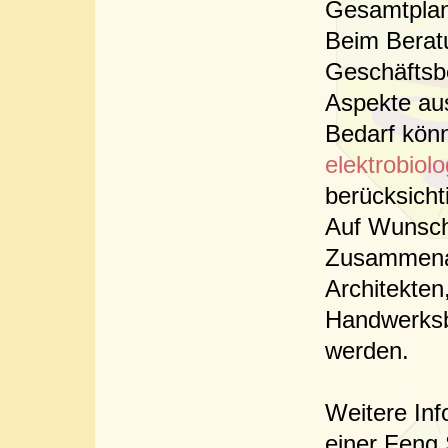
Gesamtplan
Beim Berat
Geschäftsb
Aspekte a
Bedarf kön
elektrobiol
berücksicht
Auf Wunsch
Zusammenar
Architekten
Handwerksb
werden.
Weitere In
einer Feng 