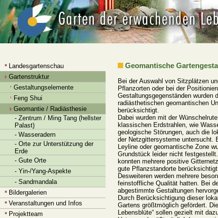
Geomantische Gartengesta
Landesgartenschau
Gartenstruktur
Bei der Auswahl von Sitzplätzen u
Gestaltungselemente
Pflanzorten oder bei der Positionie
Gestaltungsgegenständen wurden d
Feng Shui
radiästhetischen geomantischen Un
Geomantie / Radiästhesie
berücksichtigt.
Dabei wurden mit der Wünschelrut
- Zentrum / Ming Tang (hellster
klassischen Erdstrahlen, wie Wass
Palast)
geologische Störungen, auch die lo
- Wasseradern
der Netzgittersysteme untersucht.
- Orte zur Unterstützung der
Leyline oder geomantische Zone w
Erde
Grundstück leider nicht festgestellt.
- Gute Orte
konnten mehrere positive Gitternet
gute Pflanzstandorte berücksichtig
- Yin-/Yang-Aspekte
Desweiteren werden mehrere besonder
- Sandmandala
feinstoffliche Qualität hatten. Bei
abgestimmte Gestaltungen hervorge
Bildergalerien
Durch Berücksichtigung dieser loka
Veranstaltungen und Infos
Gartens größtmöglich gefördert. Di
Lebensblüte“ sollen gezielt mit daz
Projektteam