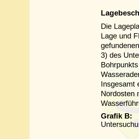
(WA 1
Lagebesch
Die Lagepla
Lage und Fl
gefundenen
3) des Unt
Bohrpunkts 
Wasserade
Insgesamt e
Nordosten 
Wasserführu
Grafik B
Untersuchu