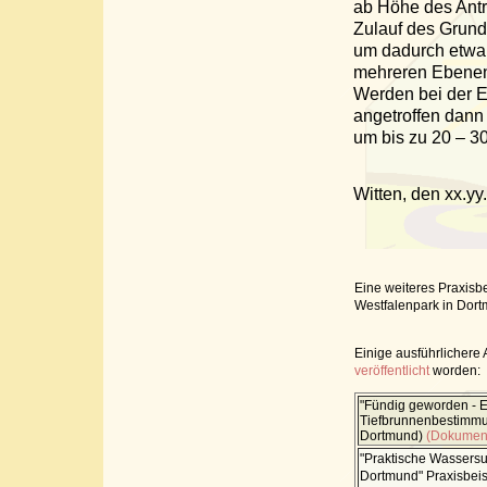
ab Höhe des Antr
Zulauf des Grund
um dadurch etwa
mehreren Ebenen
Werden bei der E
angetroffen dann
um bis zu 20 – 3
Witten, de
Unte
(als S
Eine weiteres Praxisb
Westfalenpark in Dort
Einige ausführlichere
veröffentlicht
worden:
"Fündig geworden - E
Tiefbrunnenbestimmu
Dortmund)
(Dokumen
"Praktische Wassers
Dortmund" Praxisbeis