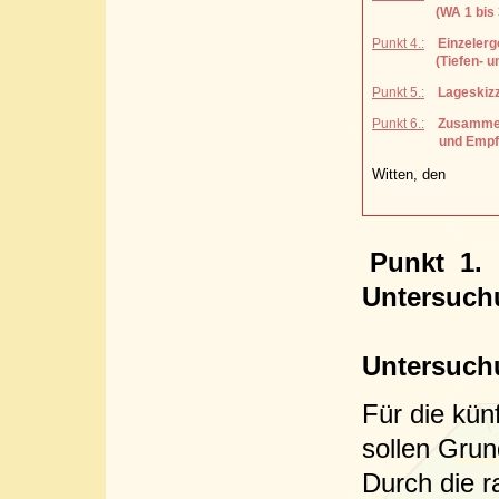
(WA 1 bis 3 ) un
Punkt 4.:
Einzelerg
(Tiefen- und S
Punkt 5.:
Lageskiz
Punkt 6.:
Zusammenf
und Empfehlun
Witten, den
Punkt
1.
B
Untersuch
u
Untersuch
Für die kü
sollen Gru
Durch die r