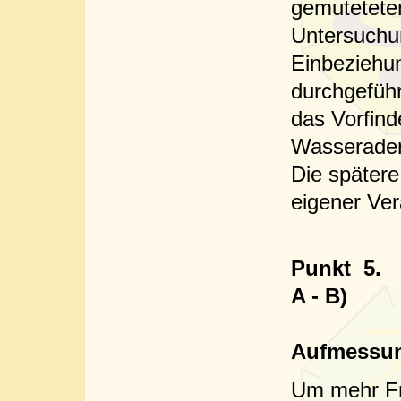
gemutetete
Untersuchu
Einbeziehun
durchgeführ
das Vorfind
Wasseradern
Die später
eigener Ver
Punkt
5.
A - B)
Bilddo
Aufmessun
Um mehr Fre