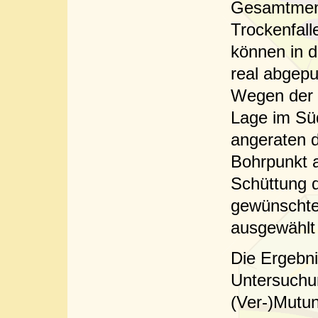
Gesamtmeng
Trockenfal
können in 
real abgep
Wegen der g
Lage im Sü
angeraten 
Bohrpunkt 
Schüttung d
gewünschte
ausgewählt
Die Ergebni
Untersuchu
(Ver-)Mutun