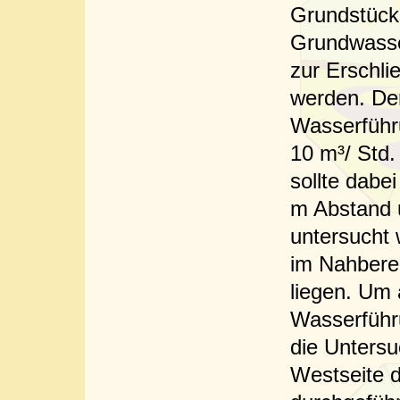
Grundstück
Grundwasse
zur Erschl
werden. De
Wasserführ
10 m³/ Std.
sollte dabe
m Abstand
untersucht 
im Nahbere
liegen. Um 
Wasserführu
die Unters
Westseite