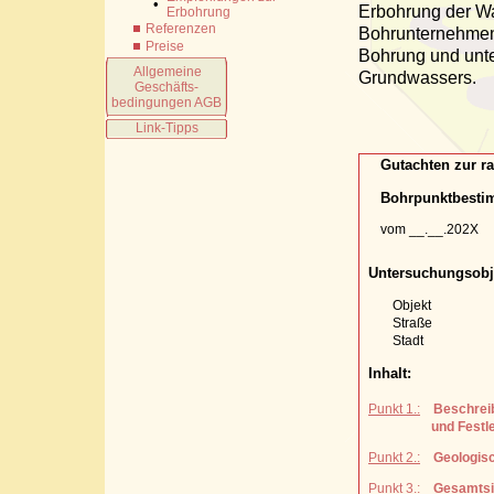
•
Erbohrung der Wa
Erbohrung
Referenzen
Bohrunternehmen
Preise
Bohrung und unte
Allgemeine
Grundwassers.
Geschäfts-
bedingungen AGB
Link-Tipps
Gutachten zur ra
Bohrpunktbest
vom __.__.202X
Untersuchungsobj
Objekt
Straße
Stadt
Inhalt:
Punkt 1.:
Beschrei
und Festlegung
Punkt 2.:
Geologis
Punkt 3.:
Gesamtsi