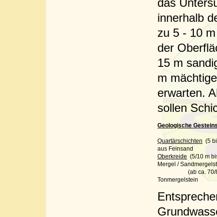
das Unters
innerhalb d
zu 5 - 10 m
der Oberflä
15 m sandi
m mächtige
erwarten. A
sollen Schi
Geologische Gestein
Quartärschichten
(5 bi
aus Feinsand
Oberkreide
(5/10 m bi
Mergel / Sandmergelst
(ab ca. 70/80
Tonmergelstein
Entspreche
Grundwasse