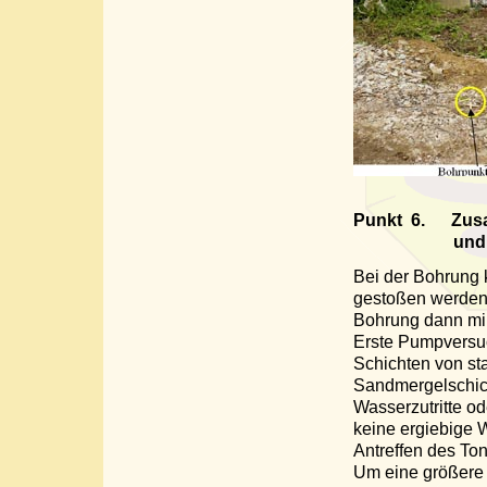
Punkt
6.
Zus
und Empfeh
Bei der Bohrung 
gestoßen werden.
Bohrung dann min
Erste Pumpversuc
Schichten von s
Sandmergelschich
Wasserzutritte od
keine ergiebige 
Antreffen des To
Um eine größere 