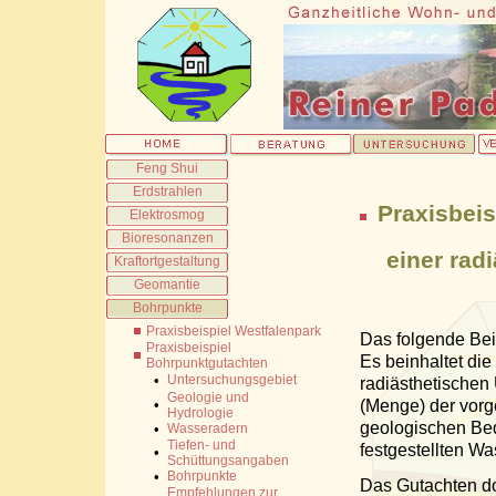
Feng Shui
Erdstrahlen
Praxisbeis
Elektrosmog
Bioresonanzen
einer radi
Kraftortgestaltung
Geomantie
Bohrpunkte
Praxisbeispiel Westfalenpark
Das folgende Bei
Praxisbeispiel
Es beinhaltet di
Bohrpunktgutachten
•
Untersuchungsgebiet
radiästhetischen
Geologie und
•
(Menge) der vor
Hydrologie
geologischen Be
•
Wasseradern
Tiefen- und
festgestellten W
•
Schüttungsangaben
•
Bohrpunkte
Das Gutachten do
Empfehlungen zur