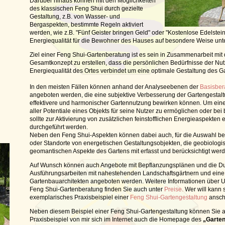
Darüber hinaus können mit den Möglichkeiten
des klassischen Feng Shui durch gezielte
Gestaltung, z.B. von Wasser- und
Bergaspekten, bestimmte Regeln aktiviert
werden, wie z.B. "Fünf Geister bringen Geld" oder "Kostenlose Edelstein
Energiequalität für die Bewohner des Hauses auf besondere Weise unt
Ziel einer Feng Shui-Gartenberatung ist es sein in Zusammenarbeit mit
Gesamtkonzept zu erstellen, dass die persönlichen Bedürfnisse der Nut
Energiequalität des Ortes verbindet um eine optimale Gestaltung des G
In den meisten Fällen können anhand der Analyseebenen der
Basisber
angeboten werden, die eine subjektive Verbesserung der Gartengestal
effektivere und harmonischer Gartennutzung bewirken können. Um ein
aller Potentiale eines Objekts für seine Nutzer zu ermöglichen oder be
sollte zur Aktivierung von zusätzlichen feinstofflichen Energieaspekten 
durchgeführt werden.
Neben den Feng Shui-Aspekten können dabei auch, für die Auswahl be
oder Standorte von energetischen Gestaltungsobjekten, die geobiologi
geomantischen Aspekte des Gartens mit erfasst und berücksichtigt wer
Auf Wunsch können auch Angebote mit Bepflanzungsplänen und die Du
Ausführungsarbeiten mit nahestehenden Landschaftsgärtnern und ein
Gartenbauarchitekten angeboten werden. Weitere Informationen über U
Feng Shui-Gartenberatung finden Sie auch unter
Preise.
Wer will kann 
exemplarisches Praxisbeispiel einer
Feng Shui-Gartengestaltung
ansch
Neben diesem Beispiel einer Feng Shui-Gartengestaltung können Sie a
Praxisbeispiel von mir sich im Internet auch die Homepage des
„Garten