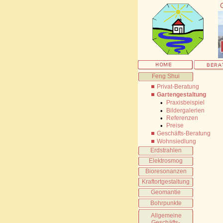
Feng Shui
Privat-Beratung
Gartengestaltung
•
Praxisbeispiel
•
Bildergalerien
•
Referenzen
•
Preise
Geschäfts-Beratung
Wohnsiedlung
Erdstrahlen
Elektrosmog
Bioresonanzen
Kraftortgestaltung
Geomantie
Bohrpunkte
Allgemeine
Geschäfts-