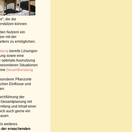
e", die die
erstützen können.
 den Nutzern ein
zer mit der
artens zu ermöglichen.
atung
bereits Lösungen
tung sowie eine
e optimale Ausnutzung
i besonderen Situationen
eine
Gesamtberatung
sonderer Pflanzorte
schen Einflüsse und
den.
rchführung der
e Gesamtplanung mit
mfang und Inhalt einer
sich auch gerne ein
auen.
ls weiteres
 der erwachenden